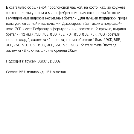
Бюстгальтер со сшивной поролоновой чашкой, на косточках, из кружева
с флоральным узором и микрофибры с мягким сатиновым блеском.
Регулируемые широкие несъемные бретели. Для лучшей поддержки груди
пояс усилен сеткой и косточками. Декорирован бантиком с подвеской-
лого. 70D имеет T-образную форму спинки, застежка - 2 крючка, ширина
бретели - 12мм./ 75D, 70E, 80D, 75E, 70F, 85D, 80E, 75F, 70G - бретели
типа "леотард", застежка - 2 крючка, ширина бретели 15мм./ 90D, 85E,
80F, 75G, 90E, 85F, 80G, 90F, 85G, 95F, 90G - бретели типа "леотард",
застежка - 3 крючка, ширина бретели 20мм.
Подходит к трусам DS001, DS002.
Состав: 85% полиамид, 15% эластан.