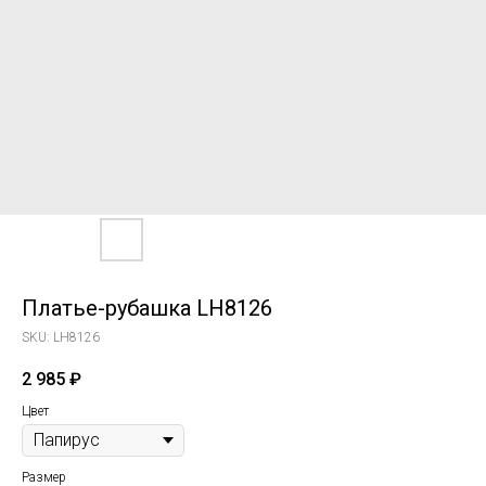
Платье-рубашка LH8126
SKU:
LH8126
2 985
₽
Цвет
Размер